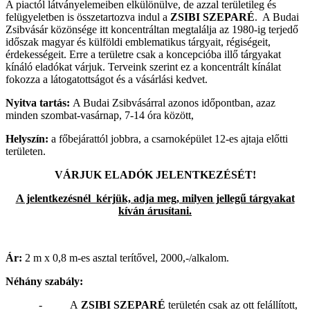
A piactól látványelemeiben elkülönülve, de azzal területileg és
felügyeletben is összetartozva indul a
ZSIBI SZEPARÉ
. A Budai
Zsibvásár közönsége itt koncentráltan megtalálja az 1980-ig terjedő
időszak magyar és külföldi emblematikus tárgyait, régiségeit,
érdekességeit. Erre a területre csak a koncepcióba illő tárgyakat
kínáló eladókat várjuk. Terveink szerint ez a koncentrált kínálat
fokozza a látogatottságot és a vásárlási kedvet.
Nyitva tartás:
A Budai Zsibvásárral azonos időpontban, azaz
minden szombat-vasárnap, 7-14 óra között,
Helyszín:
a főbejárattól jobbra, a csarnoképület 12-es ajtaja előtti
területen.
VÁRJUK ELADÓK JELENTKEZÉSÉT!
A jelentkezésnél kérjük, adja meg, milyen jellegű tárgyakat
kíván árusítani.
Ár:
2 m x 0,8 m-es asztal terítővel, 2000,-/alkalom.
Néhány szabály:
- A
ZSIBI SZEPARÉ
területén csak az ott felállított,