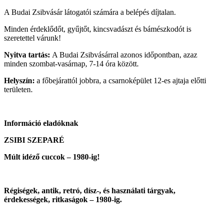
A Budai Zsibvásár látogatói számára a belépés díjtalan.
Minden érdeklődőt, gyűjtőt, kincsvadászt és bámészkodót is
szeretettel várunk!
Nyitva tartás:
A Budai Zsibvásárral azonos időpontban, azaz
minden szombat-vasárnap, 7-14 óra között.
Helyszín:
a főbejárattól jobbra, a csarnoképület 12-es ajtaja előtti
területen.
Információ eladóknak
ZSIBI SZEPARÉ
Múlt idéző cuccok – 1980-ig!
Régiségek, antik, retró, dísz-, és használati tárgyak,
érdekességek, ritkaságok – 1980-ig.