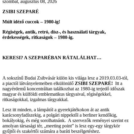
szombat, augusztus 08, 2026
ZSIBI SZEPARÉ
Múlt idéző cuccok – 1980-ig!
Régiségek, antik, retró, dísz-, és használati tárgyak,
érdekességek, ritkaságok – 1980-ig.
KERESI? A SZEPARÉBAN RÁTALÁLHAT…
A sokszínű Budai Zsibvásár külön kis világa lesz a 2019.03.03-tól,
a piactól látványelemeiben elkülönülő
ZSIBI SZEPARÉ!
Itt a
nagyérdemű koncentráltan találkozhat az 1980-ig terjedő időszak
magyar és külföldi emblematikus tárgyaival, régiségekkel,
ritkaságokkal, izgalmas tárgyakkal.
Lesz itt minden, a lámpától a gyerekjátékokon át az antik
karácsonyfadíszekig, a polgári nippektől a berliner kendőkig,
bokályokig, és még sorolhatnánk. A szervezők reményei szerint ez
amolyan társasági tér, „meeting point” is lesz egy-egy tárgykör
gyűjtői és szakértői számára a baráti beszélgetéshez.