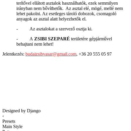
terítővel ellátott asztalok használhatók, ezek semmilyen
irányban nem bővíthetők. Az asztal elé, mögé, mellé nem
lehet pakolni. Az esetleges tároló dobozok, csomagoló
anyagok az asztal alatt helyezhetők el.
- Az asztalokat a szervező osztja ki.
- A
ZSIBI SZEPARÉ
területére gépjárművel
behajtani nem lehet!
Jelentkezés:
budaizsibvasar​
@
​gmail.com
, +36 20 555 05 97
Designed by Django
‹
Presets
Main Style