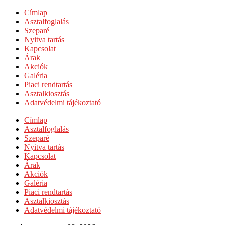
Címlap
Asztalfoglalás
Szeparé
Nyitva tartás
Kapcsolat
Árak
Akciók
Galéria
Piaci rendtartás
Asztalkiosztás
Adatvédelmi tájékoztató
Címlap
Asztalfoglalás
Szeparé
Nyitva tartás
Kapcsolat
Árak
Akciók
Galéria
Piaci rendtartás
Asztalkiosztás
Adatvédelmi tájékoztató